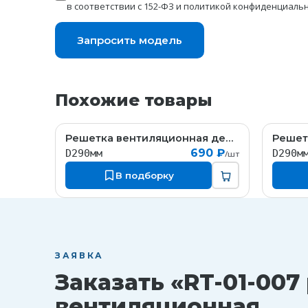
в соответствии с 152-ФЗ и
политикой конфиденциаль
Запросить модель
Похожие товары
Решетка вентиляционная декоративная из гипса
RT-01-029
690 ₽
D290мм
D290м
/шт
В подборку
ЗАЯВКА
Заказать «RT-01-007
вентиляционная