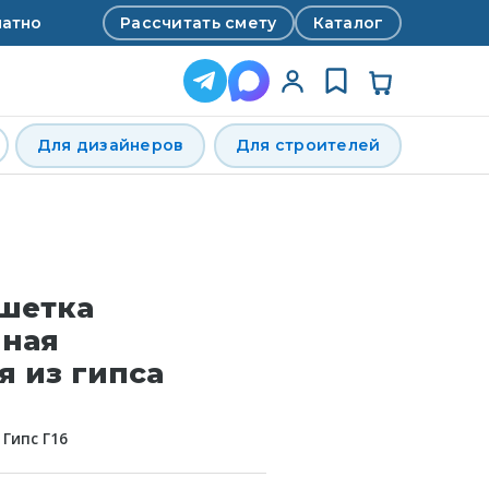
Рассчитать смету
Каталог
латно
Для дизайнеров
Для строителей
ешетка
нная
я из гипса
л
Гипс Г16