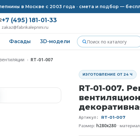
епнины в Москве с 2003 года · смета и подбор — бесп
+7 (495) 181-01-33
2
zakaz@fabrikalepnini.ru
Фасады
3D-модели
 вентиляции
›
RT-01-007
ИЗГОТОВЛЕНИЕ ОТ 24 Ч
RT-01-007. Р
вентиляцио
декоративна
RT-01-007
Артикул:
Размер:
h280x280
· материа