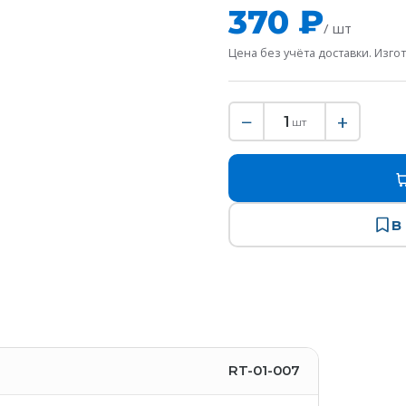
370 ₽
/ шт
Цена без учёта доставки. Изгот
−
+
1
шт
В
RT-01-007