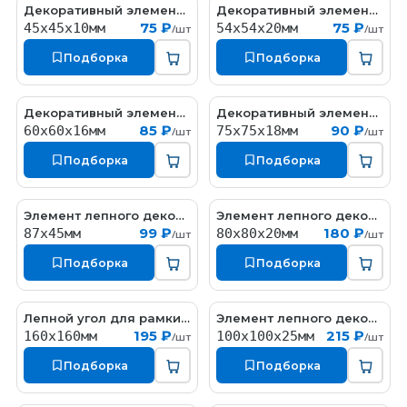
Декоративный элемент цветы
Декоративный элемент цветы
ED169
ED170
75 ₽
75 ₽
45х45х10мм
54х54х20мм
/шт
/шт
Подборка
Подборка
Декоративный элемент цветы
Декоративный элемент цветы
ED169-1
ED172
85 ₽
90 ₽
60х60х16мм
75х75х18мм
/шт
/шт
Подборка
Подборка
Элемент лепного декора
Элемент лепного декора
ED039
ED035
99 ₽
180 ₽
87x45мм
80x80x20мм
/шт
/шт
Подборка
Подборка
Лепной угол для рамки из гипса
Элемент лепного декора
ED173
ED035-1
195 ₽
215 ₽
160x160мм
100x100x25мм
/шт
/шт
Подборка
Подборка