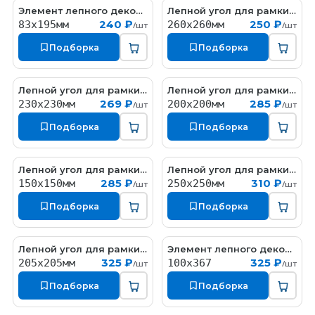
Элемент лепного декора
Лепной угол для рамки из гипса
ED036
ED112
240 ₽
250 ₽
83x195мм
260х260мм
/шт
/шт
Подборка
Подборка
Лепной угол для рамки из гипса
Лепной угол для рамки из гипса
ED166
ED148
269 ₽
285 ₽
230х230мм
200х200мм
/шт
/шт
Подборка
Подборка
Лепной угол для рамки из гипса
Лепной угол для рамки из гипса
ED032
ED149
285 ₽
310 ₽
150х150мм
250х250мм
/шт
/шт
Подборка
Подборка
Лепной угол для рамки из гипса
Элемент лепного декора
ED066
ED127
325 ₽
325 ₽
205х205мм
100x367
/шт
/шт
Подборка
Подборка