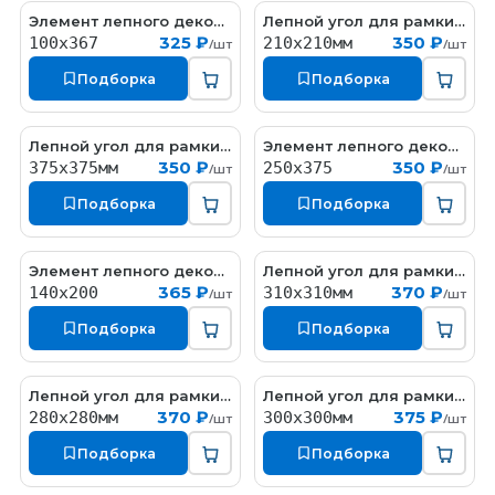
Элемент лепного декора
Лепной угол для рамки из гипса
ED127-1
ED143-1
325 ₽
350 ₽
100x367
210х210мм
/шт
/шт
Подборка
Подборка
Лепной угол для рамки из гипса
Элемент лепного декора
ED045
ED021
350 ₽
350 ₽
375х375мм
250x375
/шт
/шт
Подборка
Подборка
Элемент лепного декора
Лепной угол для рамки из гипса
ED126
ED143
365 ₽
370 ₽
140x200
310х310мм
/шт
/шт
Подборка
Подборка
Лепной угол для рамки из гипса
Лепной угол для рамки из гипса
ED151
ED150
370 ₽
375 ₽
280x280мм
300х300мм
/шт
/шт
Подборка
Подборка