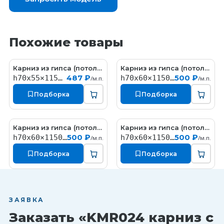
Похожие товары
Карниз из гипса (потолочный плинтус) (h70x55мм)
Карниз из гипса (потолочный плинтус) (h70x60мм)
KT058
КT323
487 ₽
500 ₽
h70x55×1150мм
h70x60×1150мм
/м.п.
/м.п.
Подборка
Подборка
Карниз из гипса (потолочный плинтус) (h70x60мм)
Карниз из гипса (потолочный плинтус) (h70x60мм)
КT327
КT324
500 ₽
500 ₽
h70x60×1150мм
h70x60×1150мм
/м.п.
/м.п.
Подборка
Подборка
ЗАЯВКА
Заказать «KMR024 карниз с