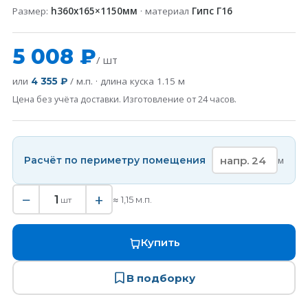
Размер:
h360x165×1150мм
· материал
Гипс Г16
5 008 ₽
/ шт
или
/ м.п. · длина куска
1.15
м
4 355 ₽
Цена без учёта доставки. Изготовление от 24 часов.
Расчёт по периметру помещения
м
−
+
1
≈
1,15
м.п.
шт
Купить
В подборку