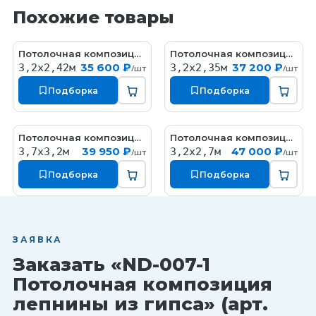
Похожие товары
Потолочная композиция лепнины из гипса
Потолочная композиция лепнины из гипса
ND-008
ND-009
35 600 ₽
37 200 ₽
3,2х2,42м
3,2х2,35м
/шт
/шт
Подборка
Подборка
Потолочная композиция лепнины из гипса
Потолочная композиция лепнины из гипса
ND-005
ND-008-1
39 950 ₽
47 000 ₽
3,7х3,2м
3,2х2,7м
/шт
/шт
Подборка
Подборка
ЗАЯВКА
Заказать «ND-007-1
Потолочная композиция
лепнины из гипса» (арт.