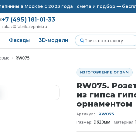
епнины в Москве с 2003 года · смета и подбор — бесп
+7 (495) 181-01-33
2
zakaz@fabrikalepnini.ru
Фасады
3D-модели
овые
›
RW075
ИЗГОТОВЛЕНИЕ ОТ 24 Ч
RW075. Розе
из гипса гип
орнаментом
RW075
Артикул:
Размер:
D620мм
· материал