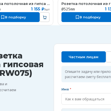
Розетка потолочная из гипса гипсовая с орнаментом
RW016
R
1 155 ₽
1 1
m
Ø525mm
/шт
В подборку
В подборку
зетка
Частным лицам
а гипсовая
 RW075)
Опишите задачу или прил
рассчитаем смету бесплат
ва и
ссчитаем
Имя
*