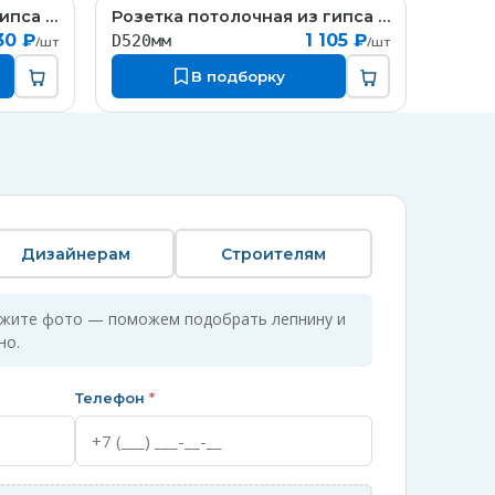
Розетка потолочная из гипса гипсовая с орнаментом
Розетка потолочная из гипса гипсовая с орнаментом
W013
RW076
30 ₽
1 105 ₽
D520мм
/шт
/шт
В подборку
Дизайнерам
Строителям
ожите фото — поможем подобрать лепнину и
но.
Телефон
*