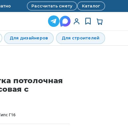
Рассчитать смету
Каталог
латно
Для дизайнеров
Для строителей
тка потолочная
совая с
Гипс Г16