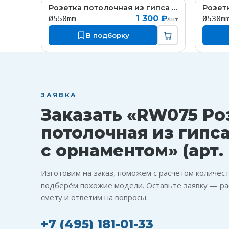
Розетка потолочная из гипса гипсовая с орнаментом
RW025
1 300 ₽
Ø550mm
Ø530m
/шт
В подборку
ЗАЯВКА
Заказать «RW075 Ро
потолочная из гипс
с орнаментом» (арт.
Изготовим на заказ, поможем с расчётом количест
подберём похожие модели. Оставьте заявку — ра
смету и ответим на вопросы.
+7 (495) 181-01-33