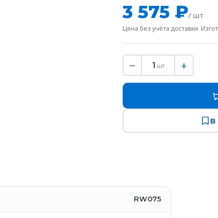
3 575 ₽
/ шт
Цена без учёта доставки. Изгот
−
+
1
шт
В
RW075