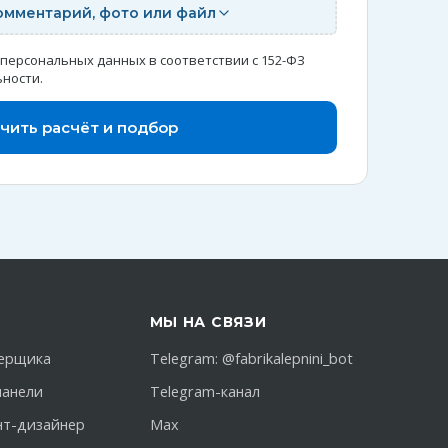
омментарий, фото или файл
 персональных данных в соответствии с 152-ФЗ
ьности
.
чить расчёт и подбор
МЫ НА СВЯЗИ
ерщика
Telegram:
@fabrikalepnini_bot
панели
Telegram-канал
нт-дизайнер
Max