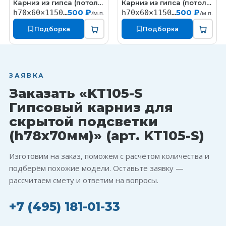
Карниз из гипса (потолочный плинтус) (h70x60мм)
Карниз из гипса (потолочный плинтус) (h70x60мм)
КT323
КT327
500 ₽
500 ₽
h70x60×1150мм
h70x60×1150мм
/м.п.
/м.п.
Подборка
Подборка
ЗАЯВКА
Заказать «KT105-S
Гипсовый карниз для
скрытой подсветки
(h78x70мм)» (арт. KT105-S)
Изготовим на заказ, поможем с расчётом количества и
подберём похожие модели. Оставьте заявку —
рассчитаем смету и ответим на вопросы.
+7 (495) 181-01-33