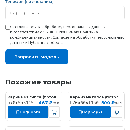
Телефон (по желанию)
Я соглашаюсь на обработку персональных данных
в соответствии с 152-ФЗ и принимаю
Политика
конфиденциальности
,
Согласие на обработку персональных
данных
и
Публичная оферта
.
Запросить модель
Похожие товары
Карниз из гипса (потолочный плинтус) (h70x55мм)
Карниз из гипса (потолочный плинтус) (h70x60мм)
KT058
КT322
487 ₽
500 ₽
h70x55×1150мм
h70x60×1150мм
/м.п.
/м.п.
Подборка
Подборка