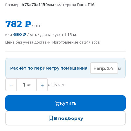
Размер:
h78×70×1150мм
· материал
Гипс Г16
782 ₽
/ шт
или
/ м.п. · длина куска
1.15
м
680 ₽
Цена без учёта доставки. Изготовление от 24 часов.
Расчёт по периметру помещения
м
−
+
1
≈
1,15
м.п.
шт
Купить
В подборку