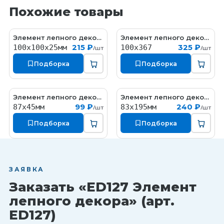
Похожие товары
Элемент лепного декора
Элемент лепного декора
ED035-1
ED127-1
215 ₽
325 ₽
100x100x25мм
100x367
/шт
/шт
Подборка
Подборка
Элемент лепного декора
Элемент лепного декора
ED039
ED036
99 ₽
240 ₽
87x45мм
83x195мм
/шт
/шт
Подборка
Подборка
ЗАЯВКА
Заказать «ED127 Элемент
лепного декора» (арт.
ED127)