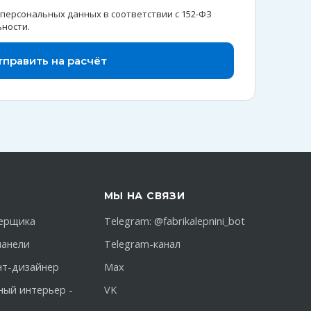
 персональных данных в соответствии с 152-ФЗ
ьности
.
тправить на расчёт
МЫ НА СВЯЗИ
ерщика
Telegram:
@fabrikalepnini_bot
панели
Telegram-канал
нт-дизайнер
Max
ный интерьер -
VK