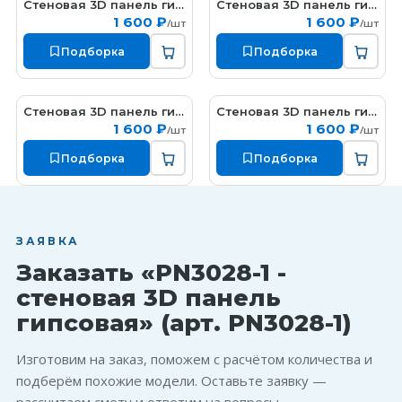
Стеновая 3D панель гипсовая
Стеновая 3D панель гипсовая
PN3035-1
PN3031-1
1 600 ₽
1 600 ₽
/шт
/шт
Подборка
Подборка
Стеновая 3D панель гипсовая
Стеновая 3D панель гипсовая
PN3027-1
PN3026-1
1 600 ₽
1 600 ₽
/шт
/шт
Подборка
Подборка
ЗАЯВКА
Заказать «PN3028-1 -
стеновая 3D панель
гипсовая» (арт. PN3028-1)
Изготовим на заказ, поможем с расчётом количества и
подберём похожие модели. Оставьте заявку —