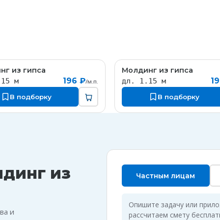
нг из гипса
Молдинг из гипса
MT044
M
196 ₽
19
.15 м
дл. 1.15 м
/м.п.
В подборку
В подборку
лдинг из
Частным лицам
Опишите задачу или прил
ва и
рассчитаем смету бесплат