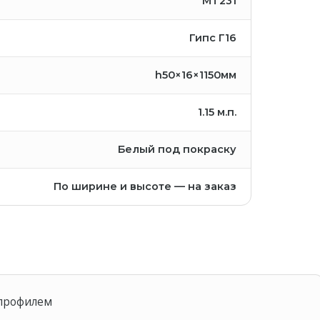
MT231
Гипс Г16
h50×16×1150мм
1.15
м.п.
Белый под покраску
По ширине и высоте — на заказ
 профилем