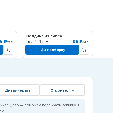
Молдинг из гипса
T034
MT071
6 ₽
196 ₽
дл. 1.15 м
/м.п.
/м.п.
В подборку
Дизайнерам
Строителям
ожите фото — поможем подобрать лепнину и
но.