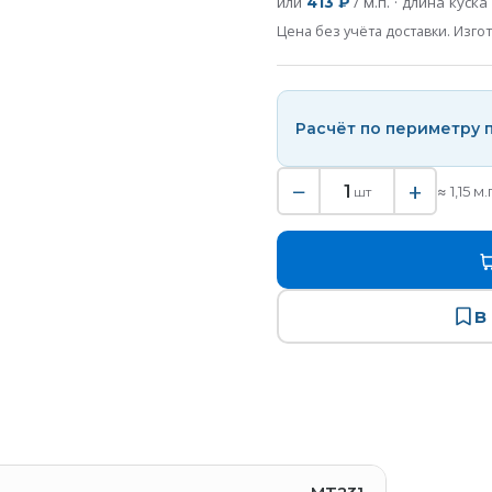
или
/ м.п. · длина куска
413 ₽
Цена без учёта доставки. Изгот
Расчёт по периметру
−
+
1
≈
1,15
м.
шт
В