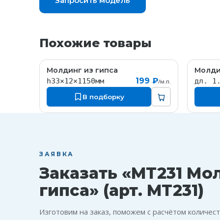
Запросить модель
Похожие товары
Молдинг из гипса
Молди
MT171
199 ₽
h33×12×1150мм
дл. 1
/м.п.
В подборку
ЗАЯВКА
Заказать «MT231 Мо
гипса» (арт. MT231)
Изготовим на заказ, поможем с расчётом количест