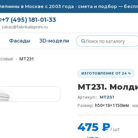
епнины в Москве с 2003 года · смета и подбор — бесп
+7 (495) 181-01-33
2
zakaz@fabrikalepnini.ru
Фасады
3D-модели
псовые
›
MT231
ИЗГОТОВЛЕНИЕ ОТ 24 Ч
MT231. Молди
MT231
Артикул:
Размер:
h50×16×1150мм
· м
475 ₽
/ шт