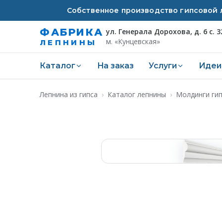
Собственное производство гипсовой л
ФАБРИКА
ул. Генерала Дорохова, д. 6 с. 3
м. «Кунцевская»
ЛЕПНИНЫ
Каталог
На заказ
Услуги
Идеи
Лепнина из гипса
›
Каталог лепнины
›
Молдинги ги