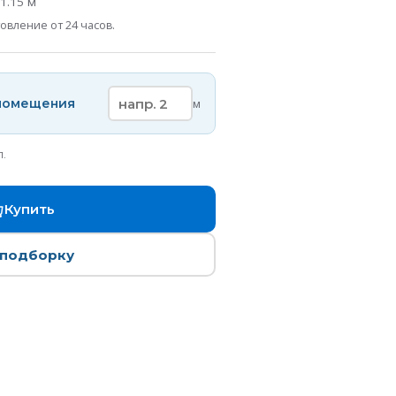
1.15
м
овление от 24 часов.
 помещения
м
п.
Купить
 подборку