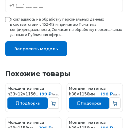
Я соглашаюсь на обработку персональных данных
в соответствии с 152-ФЗ и принимаю
Политика
конфиденциальности
,
Согласие на обработку персональных
данных
и
Публичная оферта
.
Запросить модель
Похожие товары
Молдинг из гипса
Молдинг из гипса
MT171
MT044
199 ₽
196 ₽
h33×12×1150мм
h30×1150мм
/м.п.
/м.п.
Подборка
Подборка
Молдинг из гипса
Молдинг из гипса
MT034
MT071
196 ₽
196 ₽