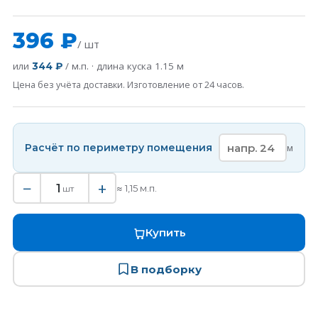
396 ₽
/ шт
или
/ м.п. · длина куска
1.15
м
344 ₽
Цена без учёта доставки. Изготовление от 24 часов.
Расчёт по периметру помещения
м
−
+
1
≈
1,15
м.п.
шт
Купить
В подборку