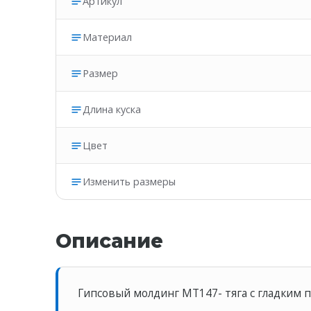
Артикул
Материал
Размер
Длина куска
Цвет
Изменить размеры
Описание
Гипсовый молдинг MT147- тяга с гладким