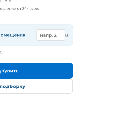
1.15
м
овление от 24 часов.
 помещения
м
п.
Купить
 подборку