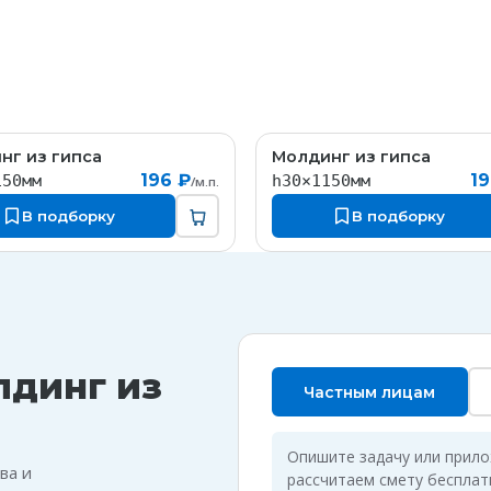
нг из гипса
Молдинг из гипса
MT044
M
196 ₽
19
150мм
h30×1150мм
/м.п.
В подборку
В подборку
лдинг из
Частным лицам
Опишите задачу или прил
ва и
рассчитаем смету бесплат