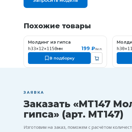
Запросить модель
Похожие товары
Молдинг из гипса
Молди
MT171
199 ₽
h33×12×1150мм
h30×1
/м.п.
В подборку
ЗАЯВКА
Заказать «MT147 Мо
гипса» (арт. MT147)
Изготовим на заказ, поможем с расчётом количест