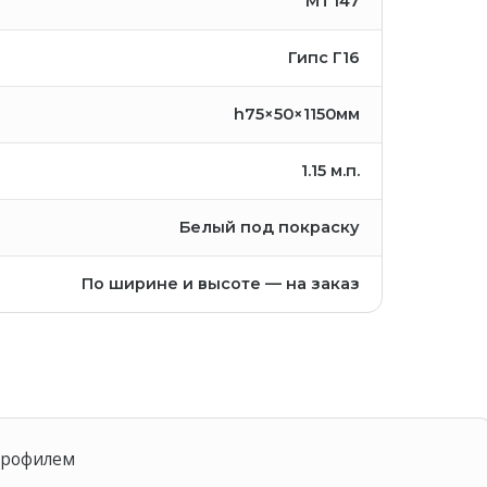
MT147
Гипс Г16
h75×50×1150мм
1.15
м.п.
Белый под покраску
По ширине и высоте — на заказ
 профилем