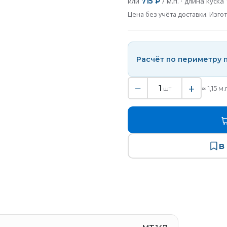
или
/ м.п. · длина куска
715 ₽
Цена без учёта доставки. Изгот
Расчёт по периметру
−
+
1
≈
1,15
м.
шт
В