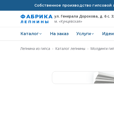
Собственное производство гипсовой л
ФАБРИКА
ул. Генерала Дорохова, д. 6 с. 3
м. «Кунцевская»
ЛЕПНИНЫ
Каталог
На заказ
Услуги
Идеи
Лепнина из гипса
›
Каталог лепнины
›
Молдинги ги