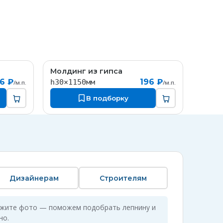
Молдинг из гипса
T034
MT071
6 ₽
196 ₽
h30×1150мм
/м.п.
/м.п.
В подборку
Дизайнерам
Строителям
ожите фото — поможем подобрать лепнину и
но.