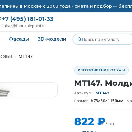
епнины в Москве с 2003 года · смета и подбор — бесп
+7 (495) 181-01-33
2
zakaz@fabrikalepnini.ru
Фасады
3D-модели
псовые
›
MT147
ИЗГОТОВЛЕНИЕ ОТ 24 Ч
MT147. Молди
MT147
Артикул:
Размер:
h75×50×1150мм
· м
822 ₽
/ шт