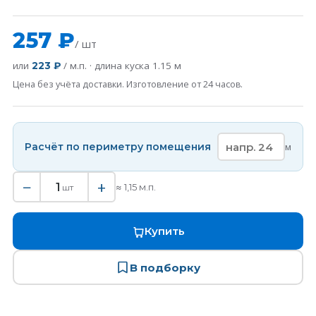
257 ₽
/ шт
или
/ м.п. · длина куска
1.15
м
223 ₽
Цена без учёта доставки. Изготовление от 24 часов.
Расчёт по периметру помещения
м
−
+
1
≈
1,15
м.п.
шт
Купить
В подборку