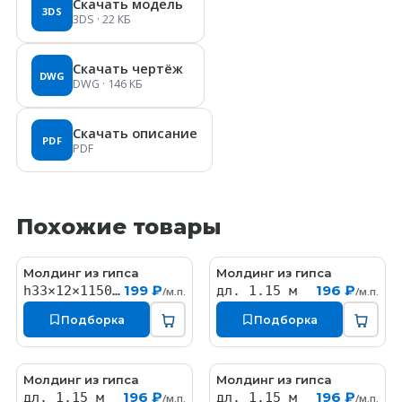
Скачать модель
3DS
3DS
· 22 КБ
Скачать чертёж
DWG
DWG
· 146 КБ
Скачать описание
PDF
PDF
Похожие товары
Молдинг из гипса
Молдинг из гипса
MT171
MT068
199 ₽
196 ₽
h33×12×1150мм
дл. 1.15 м
/м.п.
/м.п.
Подборка
Подборка
Молдинг из гипса
Молдинг из гипса
MT034
MT050
196 ₽
196 ₽
дл. 1.15 м
дл. 1.15 м
/м.п.
/м.п.