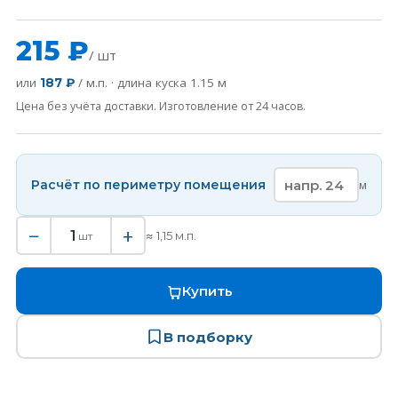
215 ₽
/ шт
или
/ м.п. · длина куска
1.15
м
187 ₽
Цена без учёта доставки. Изготовление от 24 часов.
Расчёт по периметру помещения
м
−
+
1
≈
1,15
м.п.
шт
Купить
В подборку