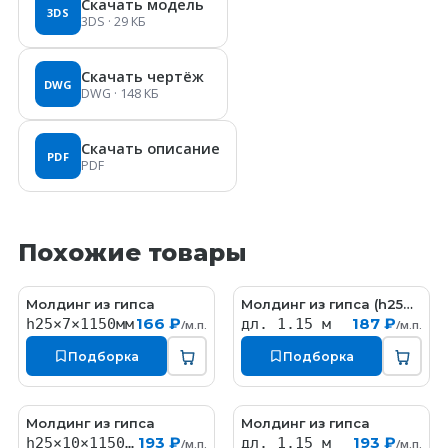
Скачать модель
3DS
3DS
· 29 КБ
Скачать чертёж
DWG
DWG
· 148 КБ
Скачать описание
PDF
PDF
Похожие товары
Молдинг из гипса
Молдинг из гипса (h25мм)
MT128
MT002
166 ₽
187 ₽
h25×7×1150мм
дл. 1.15 м
/м.п.
/м.п.
Подборка
Подборка
Молдинг из гипса
Молдинг из гипса
MT159
MT056
193 ₽
193 ₽
h25×10×1150мм
дл. 1.15 м
/м.п.
/м.п.