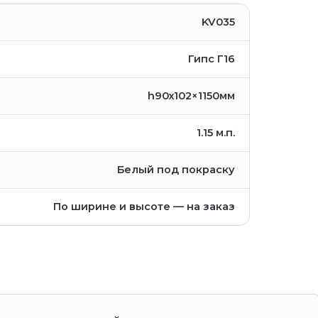
KV035
Гипс Г16
h90х102×1150мм
1.15
м.п.
Белый под покраску
По ширине и высоте — на заказ