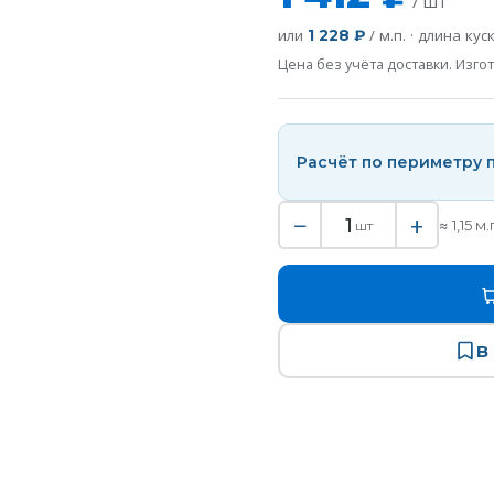
/ шт
или
/ м.п. · длина кус
1 228 ₽
Цена без учёта доставки. Изгот
Расчёт по периметру
−
+
1
≈
1,15
м.
шт
В