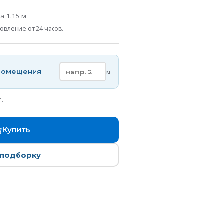
ка
1.15
м
овление от 24 часов.
 помещения
м
п.
Купить
 подборку