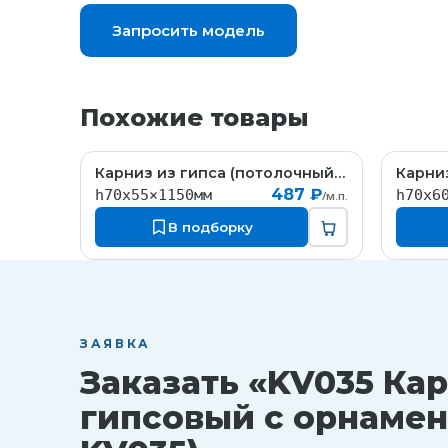
Запросить модель
Похожие товары
Карниз из гипса (потолочный плинтус) (h70x55мм)
KT058
487 ₽
h70x55×1150мм
h70x6
/м.п.
В подборку
ЗАЯВКА
Заказать «KV035 Ка
гипсовый с орнамент