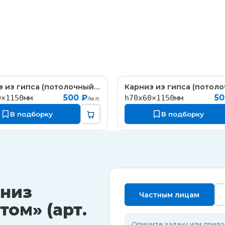
Карниз из гипса (потолочный плинтус) (h70x60мм)
КT323
К
500 ₽
50
0×1150мм
h70x60×1150мм
/м.п.
В подборку
В подборку
рниз
Частным лицам
ом» (арт.
Опишите задачу или прил