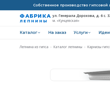
Собственное производство гипсовой л
ФАБРИКА
ул. Генерала Дорохова, д. 6 с. 3
м. «Кунцевская»
ЛЕПНИНЫ
Каталог
На заказ
Услуги
Идеи
Лепнина из гипса
›
Каталог лепнины
›
Карнизы гип