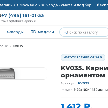
епнины в Москве с 2003 года · смета и подбор — бесп
+7 (495) 181-01-33
2
zakaz@fabrikalepnini.ru
Фасады
3D-модели
совые
›
KV035
ИЗГОТОВЛЕНИЕ ОТ 24 Ч
KV035. Карни
орнаментом
KV035
Артикул:
Размер:
h90х102×1150мм
· 
1 412 ₽