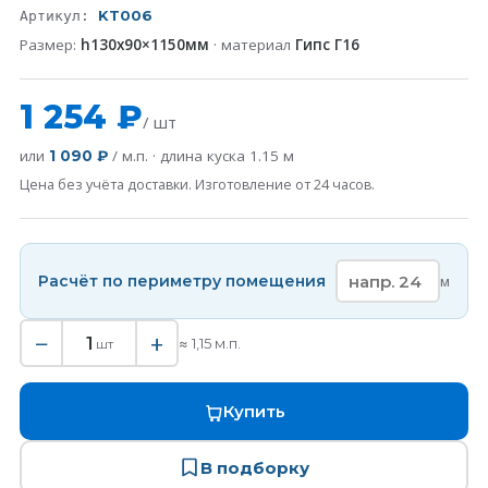
KT006
Артикул:
Размер:
h130x90×1150мм
· материал
Гипс Г16
1 254 ₽
/ шт
или
/ м.п. · длина куска
1.15
м
1 090 ₽
Цена без учёта доставки. Изготовление от 24 часов.
Расчёт по периметру помещения
м
−
+
1
≈
1,15
м.п.
шт
Купить
В подборку