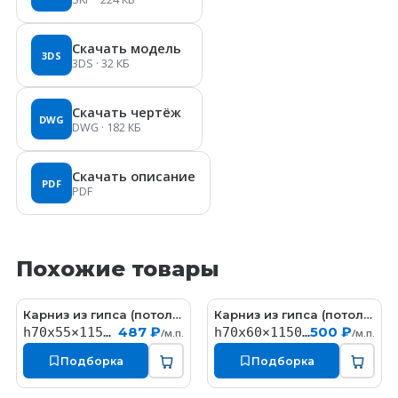
Скачать модель
3DS
3DS
· 32 КБ
Скачать чертёж
DWG
DWG
· 182 КБ
Скачать описание
PDF
PDF
Похожие товары
Карниз из гипса (потолочный плинтус) (h70x55мм)
Карниз из гипса (потолочный плинтус) (h70x60мм)
KT058
КT323
487 ₽
500 ₽
h70x55×1150мм
h70x60×1150мм
/м.п.
/м.п.
Подборка
Подборка