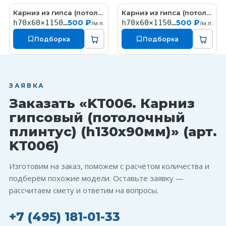
Карниз из гипса (потолочный плинтус) (h70x60мм)
Карниз из гипса (потолочный плинтус) (h70x60мм)
КT327
КT324
500 ₽
500 ₽
h70x60×1150мм
h70x60×1150мм
/м.п.
/м.п.
Подборка
Подборка
ЗАЯВКА
Заказать «KT006. Карниз
гипсовый (потолочный
плинтус) (h130x90мм)» (арт.
KT006)
Изготовим на заказ, поможем с расчётом количества и
подберём похожие модели. Оставьте заявку —
рассчитаем смету и ответим на вопросы.
+7 (495) 181-01-33