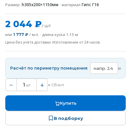
Размер:
h305х200×1150мм
· материал
Гипс Г16
2 044 ₽
/ шт
или
/ м.п. · длина куска
1.15
м
1 777 ₽
Цена без учёта доставки. Изготовление от 24 часов.
Расчёт по периметру помещения
м
−
+
1
≈
1,15
м.п.
шт
Купить
В подборку