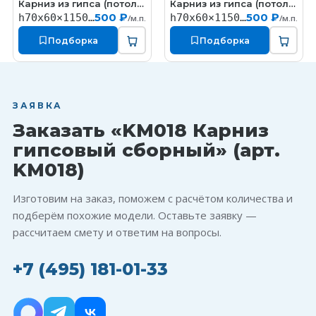
Карниз из гипса (потолочный плинтус) (h70x60мм)
Карниз из гипса (потолочный плинтус) (h70x60мм)
КT325
КT335
500 ₽
500 ₽
h70x60×1150мм
h70x60×1150мм
/м.п.
/м.п.
Подборка
Подборка
ЗАЯВКА
Заказать «KM018 Карниз
гипсовый сборный» (арт.
KM018)
Изготовим на заказ, поможем с расчётом количества и
подберём похожие модели. Оставьте заявку —
рассчитаем смету и ответим на вопросы.
+7 (495) 181-01-33