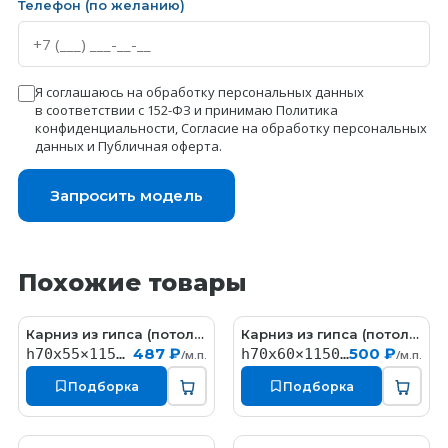
Телефон (по желанию)
Я соглашаюсь на обработку персональных данных
в соответствии с 152-ФЗ и принимаю
Политика
конфиденциальности
,
Согласие на обработку персональных
данных
и
Публичная оферта
.
Запросить модель
Похожие товары
Карниз из гипса (потолочный плинтус) (h70x55мм)
Карниз из гипса (потолочный плинтус) (h70x60мм)
KT058
КT323
487 ₽
500 ₽
h70x55×1150мм
h70x60×1150мм
/м.п.
/м.п.
Подборка
Подборка