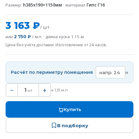
Размер:
h385х190×1150мм
· материал
Гипс Г16
3 163 ₽
/ шт
или
/ м.п. · длина куска
1.15
м
2 750 ₽
Цена без учёта доставки. Изготовление от 24 часов.
Расчёт по периметру помещения
м
−
+
1
≈
1,15
м.п.
шт
Купить
В подборку