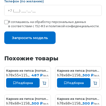
Телефон (по желанию)
Я соглашаюсь на обработку персональных данных
в соответствии с 152-ФЗ и
политикой конфиденциальности
.
Запросить модель
Похожие товары
Карниз из гипса (потолочный плинтус) (h70x55мм)
Карниз из гипса (потолочный плинтус) (h70x60мм)
KT058
КT323
487 ₽
500 ₽
h70x55×1150мм
h70x60×1150мм
/м.п.
/м.п.
Подборка
Подборка
Карниз из гипса (потолочный плинтус) (h70x60мм)
Карниз из гипса (потолочный плинтус) (h70x60мм)
КT327
КT324
500 ₽
500 ₽
h70x60×1150мм
h70x60×1150мм
/м.п.
/м.п.