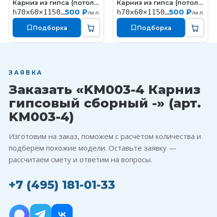
Карниз из гипса (потолочный плинтус) (h70x60мм)
Карниз из гипса (потолочный плинтус) (h70x60мм)
КT323
КT335
500 ₽
500 ₽
h70x60×1150мм
h70x60×1150мм
/м.п.
/м.п.
Подборка
Подборка
ЗАЯВКА
Заказать «KM003-4 Карниз
гипсовый сборный -» (арт.
KM003-4)
Изготовим на заказ, поможем с расчётом количества и
подберём похожие модели. Оставьте заявку —
рассчитаем смету и ответим на вопросы.
+7 (495) 181-01-33