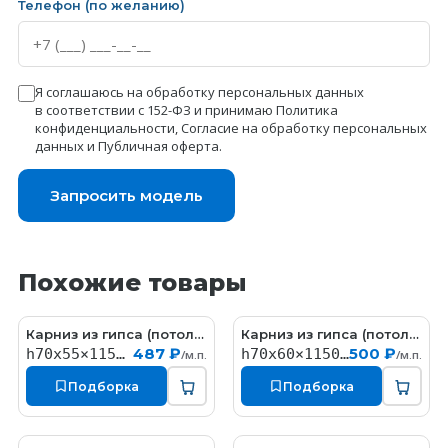
Телефон (по желанию)
Я соглашаюсь на обработку персональных данных
в соответствии с 152-ФЗ и принимаю
Политика
конфиденциальности
,
Согласие на обработку персональных
данных
и
Публичная оферта
.
Запросить модель
Похожие товары
Карниз из гипса (потолочный плинтус) (h70x55мм)
Карниз из гипса (потолочный плинтус) (h70x60мм)
KT058
КT325
487 ₽
500 ₽
h70x55×1150мм
h70x60×1150мм
/м.п.
/м.п.
Подборка
Подборка