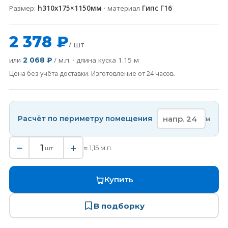
Размер:
h310х175×1150мм
· материал
Гипс Г16
2 378 ₽
/ шт
или
/ м.п. · длина куска
1.15
м
2 068 ₽
Цена без учёта доставки. Изготовление от 24 часов.
Расчёт по периметру помещения
м
−
+
1
≈
1,15
м.п.
шт
Купить
В подборку