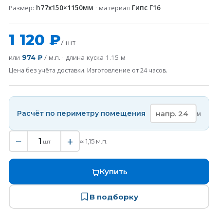
Размер:
h77x150×1150мм
· материал
Гипс Г16
1 120 ₽
/ шт
или
/ м.п. · длина куска
1.15
м
974 ₽
Цена без учёта доставки. Изготовление от 24 часов.
Расчёт по периметру помещения
м
−
+
1
≈
1,15
м.п.
шт
Купить
В подборку