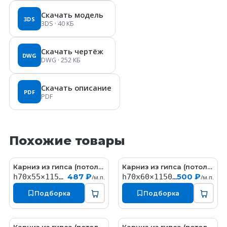
Скачать модель
3DS
3DS
· 40 КБ
Скачать чертёж
DWG
DWG
· 252 КБ
Скачать описание
PDF
PDF
Похожие товары
Карниз из гипса (потолочный плинтус) (h70x55мм)
Карниз из гипса (потолочный плинтус) (h70x60мм)
KT058
КT323
487 ₽
500 ₽
h70x55×1150мм
h70x60×1150мм
/м.п.
/м.п.
Подборка
Подборка