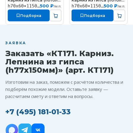
Карниз из гипса (потолочный плинтус) (h70x60мм)
Карниз из гипса (потолочный плинтус) (h70x60мм)
КT327
КT324
500 ₽
500 ₽
h70x60×1150мм
h70x60×1150мм
/м.п.
/м.п.
Подборка
Подборка
ЗАЯВКА
Заказать «КT171. Карниз.
Лепнина из гипса
(h77x150мм)» (арт. КT171)
Изготовим на заказ, поможем с расчётом количества и
подберём похожие модели. Оставьте заявку —
рассчитаем смету и ответим на вопросы.
+7 (495) 181-01-33