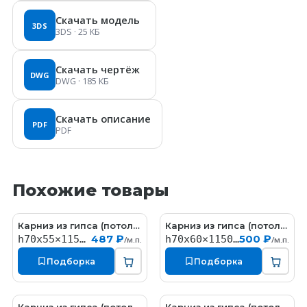
Скачать модель
3DS
3DS
· 25 КБ
Скачать чертёж
DWG
DWG
· 185 КБ
Скачать описание
PDF
PDF
Похожие товары
Карниз из гипса (потолочный плинтус) (h70x55мм)
Карниз из гипса (потолочный плинтус) (h70x60мм)
KT058
КT323
487 ₽
500 ₽
h70x55×1150мм
h70x60×1150мм
/м.п.
/м.п.
Подборка
Подборка