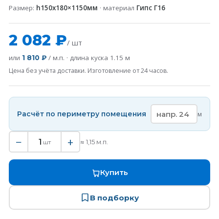
Размер:
h150x180×1150мм
· материал
Гипс Г16
2 082 ₽
/ шт
или
/ м.п. · длина куска
1.15
м
1 810 ₽
Цена без учёта доставки. Изготовление от 24 часов.
Расчёт по периметру помещения
м
−
+
1
≈
1,15
м.п.
шт
Купить
В подборку