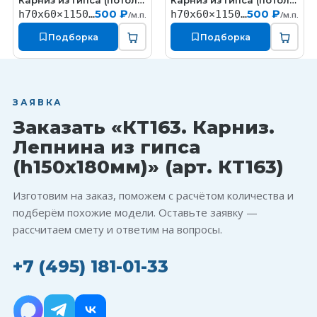
Карниз из гипса (потолочный плинтус) (h70x60мм)
Карниз из гипса (потолочный плинтус) (h70x60мм)
КT327
КT324
500 ₽
500 ₽
h70x60×1150мм
h70x60×1150мм
/м.п.
/м.п.
Подборка
Подборка
ЗАЯВКА
Заказать «КT163. Карниз.
Лепнина из гипса
(h150x180мм)» (арт. КT163)
Изготовим на заказ, поможем с расчётом количества и
подберём похожие модели. Оставьте заявку —
рассчитаем смету и ответим на вопросы.
+7 (495) 181-01-33