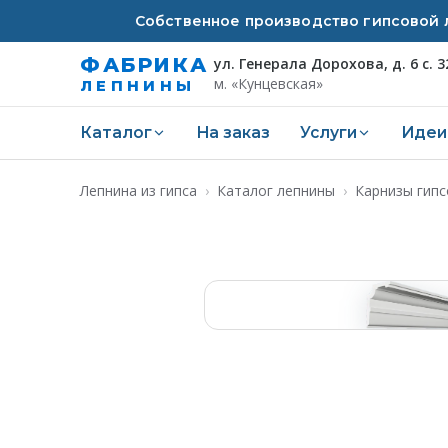
Собственное производство гипсовой л
ФАБРИКА
ул. Генерала Дорохова, д. 6 с. 3
м. «Кунцевская»
ЛЕПНИНЫ
Каталог
На заказ
Услуги
Идеи
Лепнина из гипса
›
Каталог лепнины
›
Карнизы гип