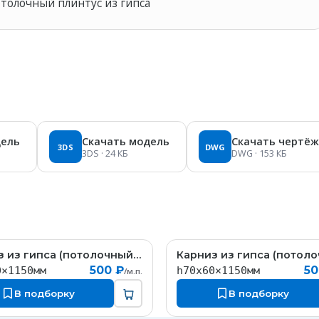
отолочный плинтус из гипса
дель
Скачать модель
Скачать чертёж
3DS
DWG
3DS
· 24 КБ
DWG
· 153 КБ
Карниз из гипса (потолочный плинтус) (h70x60мм)
КT323
К
500 ₽
50
0×1150мм
h70x60×1150мм
/м.п.
В подборку
В подборку