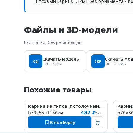
Гипсовый карниз KT421 без орнамента - п
Файлы и 3D-модели
Бесплатно, без регистрации
Скачать модель
Скачать мо
OBJ
SKP
OBJ
· 35 КБ
SKP
· 3.0 МБ
Похожие товары
Карниз из гипса (потолочный плинтус) (h70x55мм)
KT058
487 ₽
h70x55×1150мм
h70x6
/м.п.
В подборку