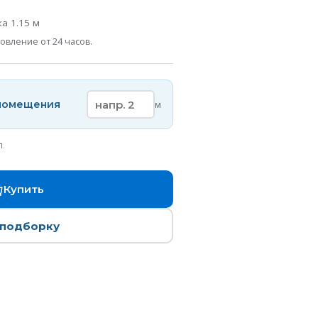
ска
1.15
м
овление от 24 часов.
 помещения
м
п.
Купить
 подборку