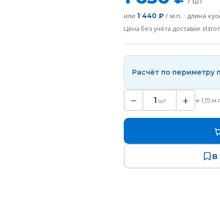
/ шт
или
/ м.п. · длина ку
1 440 ₽
Цена без учёта доставки. Изгот
Расчёт по периметру
−
+
1
≈
1,15
м.
шт
В