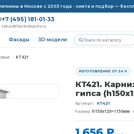
епнины в Москве с 2003 года · смета и подбор — бесп
+7 (495) 181-01-33
2
zakaz@fabrikalepnini.ru
Фасады
3D-модели
совые
›
КT421
ИЗГОТОВЛЕНИЕ ОТ 24 Ч
КT421. Карни
гипса (h150x
КT421
Артикул:
Размер:
h150x120×1150мм
·
1 656 ₽