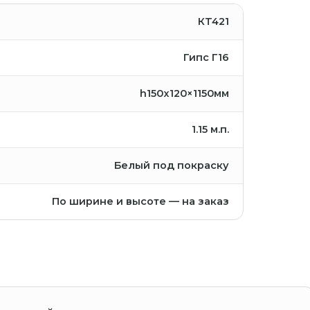
КT421
Гипс Г16
h150x120×1150мм
1.15
м.п.
Белый под покраску
По ширине и высоте — на заказ