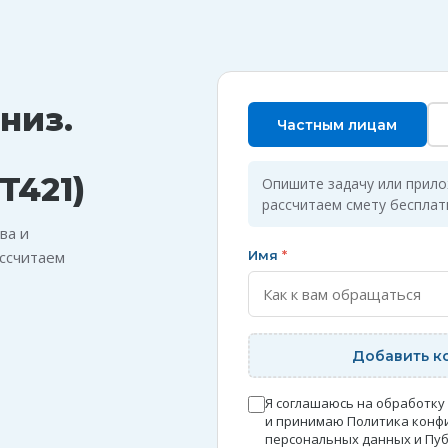
низ.
Частным лицам
T421)
Опишите задачу или прил
рассчитаем смету бесплат
ва и
ссчитаем
Имя
*
Добавить к
Я соглашаюсь на обработку
и принимаю
Политика конф
персональных данных
и
Пуб