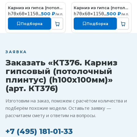
Карниз из гипса (потолочный плинтус) (h70x60мм)
Карниз из гипса (потолочный плинтус) (h70x60мм)
КT327
КT324
500 ₽
500 ₽
h70x60×1150мм
h70x60×1150мм
/м.п.
/м.п.
Подборка
Подборка
ЗАЯВКА
Заказать «КT376. Карниз
гипсовый (потолочный
плинтус) (h100x100мм)»
(арт. КT376)
Изготовим на заказ, поможем с расчётом количества и
подберём похожие модели. Оставьте заявку —
рассчитаем смету и ответим на вопросы.
+7 (495) 181-01-33