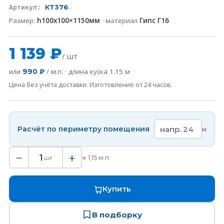
КT376
Артикул:
Размер:
h100x100×1150мм
· материал
Гипс Г16
1 139 ₽
/ шт
или
/ м.п. · длина куска
1.15
м
990 ₽
Цена без учёта доставки. Изготовление от 24 часов.
Расчёт по периметру помещения
м
−
+
1
≈
1,15
м.п.
шт
Купить
В подборку