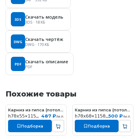
Скачать модель
3DS
3DS
· 18 КБ
Скачать чертёж
DWG
DWG
· 170 КБ
Скачать описание
PDF
PDF
Похожие товары
Карниз из гипса (потолочный плинтус) (h70x55мм)
Карниз из гипса (потолочный плинтус) (h70x60мм)
KT058
КT323
487 ₽
500 ₽
h70x55×1150мм
h70x60×1150мм
/м.п.
/м.п.
Подборка
Подборка