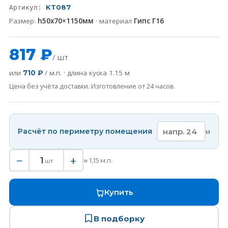
KT087
Артикул:
Размер:
h50x70×1150мм
· материал
Гипс Г16
817 ₽
/ шт
или
/ м.п. · длина куска
1.15
м
710 ₽
Цена без учёта доставки. Изготовление от 24 часов.
Расчёт по периметру помещения
м
−
+
1
≈
1,15
м.п.
шт
Купить
В подборку