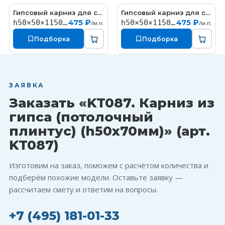
Гипсовый карниз для скрытой подсветки (h50x50мм)
Гипсовый карниз для скрытой подсветки (h50x50мм)
KT305-S
KT300-S
475 ₽
475 ₽
h50×50×1150мм
h50×50×1150мм
/м.п.
/м.п.
Подборка
Подборка
ЗАЯВКА
Заказать «KT087. Карниз из
гипса (потолочный
плинтус) (h50x70мм)» (арт.
KT087)
Изготовим на заказ, поможем с расчётом количества и
подберём похожие модели. Оставьте заявку —
рассчитаем смету и ответим на вопросы.
+7 (495) 181-01-33