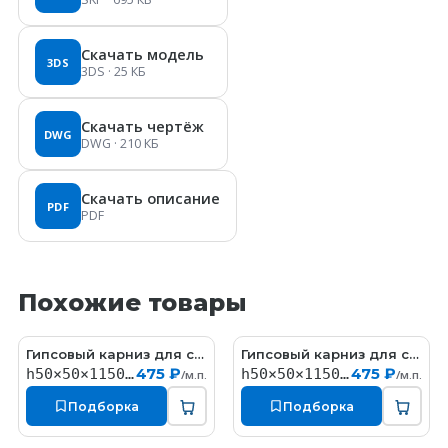
Скачать модель
3DS
3DS
· 25 КБ
Скачать чертёж
DWG
DWG
· 210 КБ
Скачать описание
PDF
PDF
Похожие товары
Гипсовый карниз для скрытой подсветки (h50x50мм)
Гипсовый карниз для скрытой подсветки (h50x50мм)
KT302-S
KT304-S
475 ₽
475 ₽
h50×50×1150мм
h50×50×1150мм
/м.п.
/м.п.
Подборка
Подборка