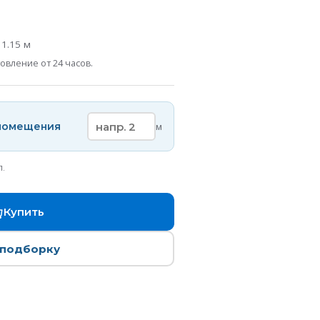
а
1.15
м
овление от 24 часов.
 помещения
м
п.
Купить
 подборку