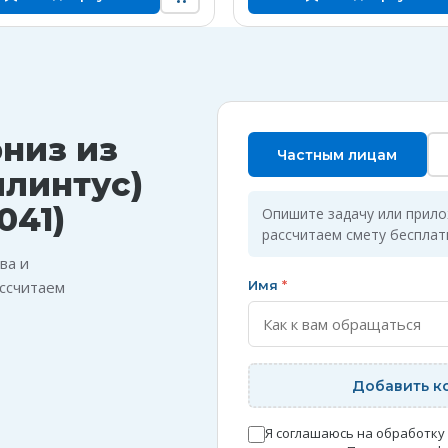
рниз из
Частным лицам
плинтус)
041)
Опишите задачу или прил
рассчитаем смету бесплат
ва и
ссчитаем
Имя
*
Добавить к
Я соглашаюсь на обработку