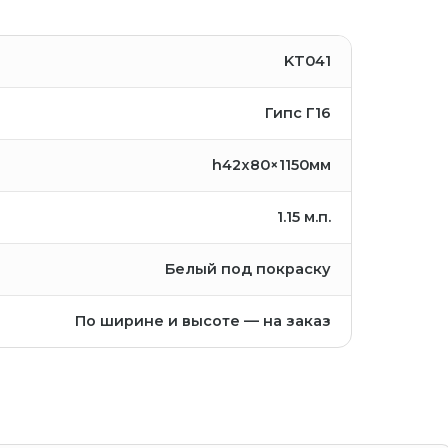
KT041
Гипс Г16
h42x80×1150мм
1.15
м.п.
Белый под покраску
По ширине и высоте — на заказ