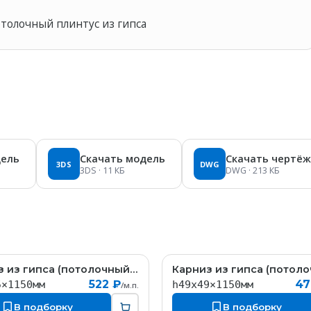
отолочный плинтус из гипса
дель
Скачать модель
Скачать чертёж
3DS
DWG
3DS
· 11 КБ
DWG
· 213 КБ
Карниз из гипса (потолочный плинтус) (h45x45мм)
КT147
К
522 ₽
47
5×1150мм
h49x49×1150мм
/м.п.
В подборку
В подборку