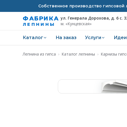
Собственное производство гипсовой л
ФАБРИКА
ул. Генерала Дорохова, д. 6 с. 3
м. «Кунцевская»
ЛЕПНИНЫ
Каталог
На заказ
Услуги
Идеи
Лепнина из гипса
›
Каталог лепнины
›
Карнизы гип