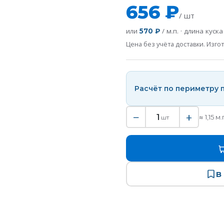
656 ₽
/ шт
или
/ м.п. · длина куск
570 ₽
Цена без учёта доставки. Изгот
Расчёт по периметру
−
+
1
≈
1,15
м.
шт
В