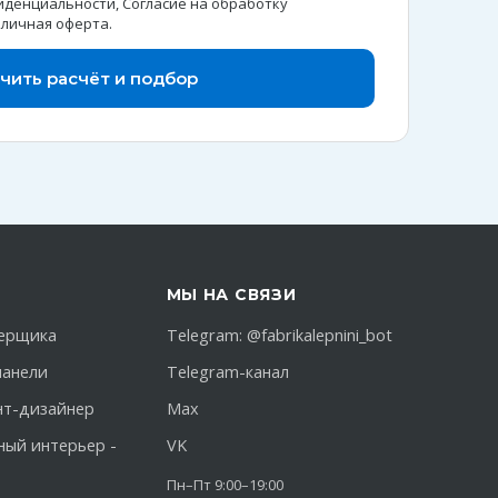
иденциальности
,
Согласие на обработку
личная оферта
.
чить расчёт и подбор
МЫ НА СВЯЗИ
ерщика
Telegram:
@fabrikalepnini_bot
панели
Telegram-канал
нт-дизайнер
Max
ный интерьер -
VK
Пн–Пт 9:00–19:00