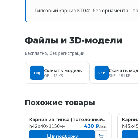
Гипсовый карниз КT041 без орнамента - п
Файлы и 3D-модели
Бесплатно, без регистрации
Скачать модель
Скачать мо
OBJ
SKP
OBJ
· 15 КБ
SKP
· 181 КБ
Похожие товары
Карниз из гипса (потолочный плинтус) (h42x40мм)
КT185
430 ₽
h42x40×1150мм
h45x4
/м.п.
В подборку