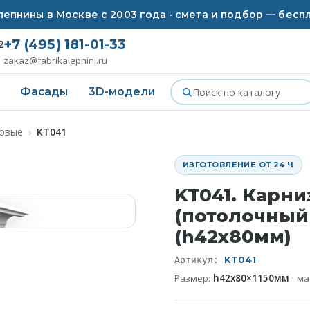
епнины в Москве с 2003 года · смета и подбор — бесп
+7 (495) 181-01-33
2
zakaz@fabrikalepnini.ru
Фасады
3D-модели
совые
›
KT041
ИЗГОТОВЛЕНИЕ ОТ 24 Ч
KT041. Карни
(потолочный
(h42x80мм)
KT041
Артикул:
Размер:
h42x80×1150мм
· м