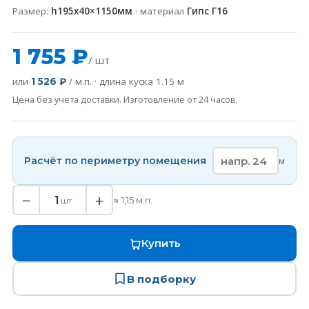
Размер:
h195x40×1150мм
· материал
Гипс Г16
1 755 ₽
/ шт
или
/ м.п. · длина куска
1.15
м
1 526 ₽
Цена без учёта доставки. Изготовление от 24 часов.
Расчёт по периметру помещения
м
−
+
1
≈
1,15
м.п.
шт
Купить
В подборку