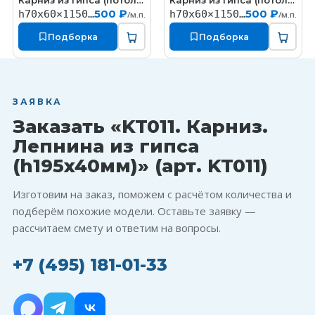
Карниз из гипса (потолочный плинтус) (h70x60мм)
Карниз из гипса (потолочный плинтус) (h70x60мм)
КT327
КT324
500 ₽
500 ₽
h70x60×1150мм
h70x60×1150мм
/м.п.
/м.п.
Подборка
Подборка
ЗАЯВКА
Заказать «KT011. Карниз.
Лепнина из гипса
(h195x40мм)» (арт. KT011)
Изготовим на заказ, поможем с расчётом количества и
подберём похожие модели. Оставьте заявку —
рассчитаем смету и ответим на вопросы.
+7 (495) 181-01-33