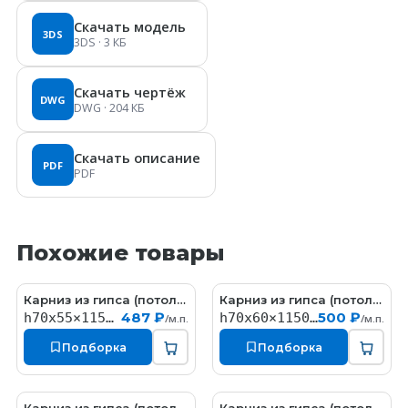
Скачать модель
3DS
3DS
· 3 КБ
Скачать чертёж
DWG
DWG
· 204 КБ
Скачать описание
PDF
PDF
Похожие товары
Карниз из гипса (потолочный плинтус) (h70x55мм)
Карниз из гипса (потолочный плинтус) (h70x60мм)
KT058
КT323
487 ₽
500 ₽
h70x55×1150мм
h70x60×1150мм
/м.п.
/м.п.
Подборка
Подборка