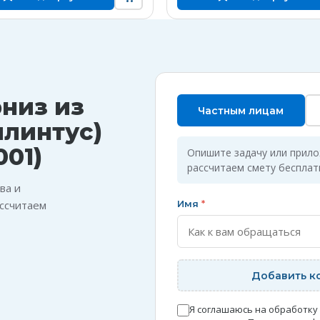
рниз из
Частным лицам
плинтус)
001)
Опишите задачу или прил
рассчитаем смету бесплат
ва и
ссчитаем
Имя
*
Добавить к
Я соглашаюсь на обработку