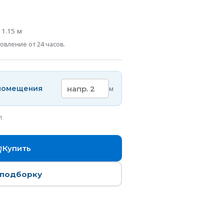
а
1.15
м
овление от 24 часов.
 помещения
м
п.
Купить
 подборку