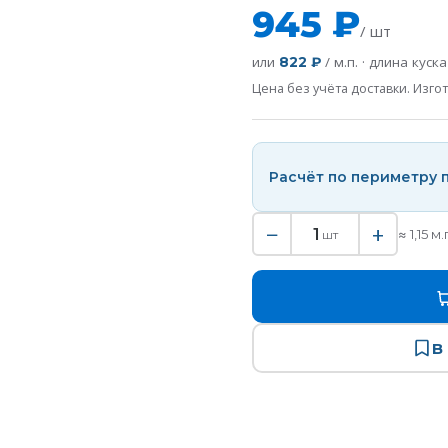
945 ₽
/ шт
или
/ м.п. · длина куск
822 ₽
Цена без учёта доставки. Изгот
Расчёт по периметру
−
+
1
≈
1,15
м.
шт
В