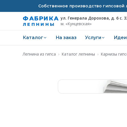
Собственное производство гипсовой л
ФАБРИКА
ул. Генерала Дорохова, д. 6 с. 3
м. «Кунцевская»
ЛЕПНИНЫ
Каталог
На заказ
Услуги
Идеи
Лепнина из гипса
›
Каталог лепнины
›
Карнизы гип