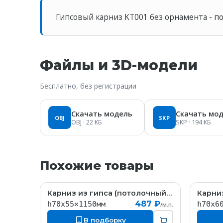
Гипсовый карниз KT001 без орнамента - п
Файлы и 3D-модели
Бесплатно, без регистрации
Скачать модель
Скачать мо
OBJ
SKP
OBJ
· 22 КБ
SKP
· 194 КБ
Похожие товары
Карниз из гипса (потолочный плинтус) (h70x55мм)
KT058
487 ₽
h70x55×1150мм
h70x6
/м.п.
В подборку