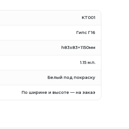
KT001
Гипс Г16
h83x83×1150мм
1.15
м.п.
Белый под покраску
По ширине и высоте — на заказ