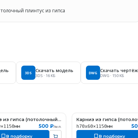
отолочный плинтус из гипса
дель
Скачать модель
Скачать чертёж
3DS
DWG
3DS
· 16 КБ
DWG
· 150 КБ
Карниз из гипса (потолочный плинтус) (h70x60мм)
КT323
К
500 ₽
50
0×1150мм
h70x60×1150мм
/м.п.
В подборку
В подборку