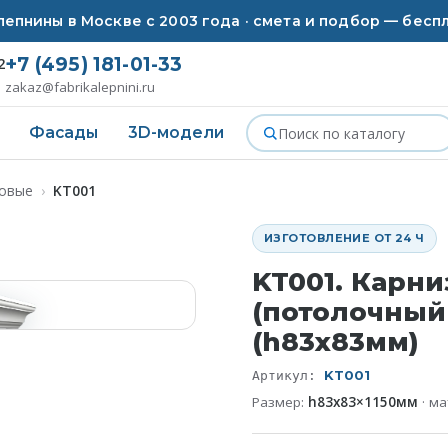
епнины в Москве с 2003 года · смета и подбор — бесп
+7 (495) 181-01-33
2
zakaz@fabrikalepnini.ru
Фасады
3D-модели
совые
›
KT001
ИЗГОТОВЛЕНИЕ ОТ 24 Ч
KT001. Карни
(потолочный
(h83x83мм)
KT001
Артикул:
Размер:
h83x83×1150мм
· м