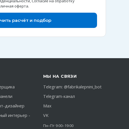
иденциальности
,
Согласие на обработку
личная оферта
.
чить расчёт и подбор
МЫ НА СВЯЗИ
ерщика
Telegram:
@fabrikalepnini_bot
панели
Telegram-канал
нт-дизайнер
Max
ный интерьер -
VK
Пн–Пт 9:00–19:00