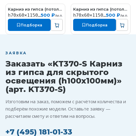
Карниз из гипса (потолочный плинтус) (h70x60мм)
Карниз из гипса (потолочный плинтус) (h70x60мм)
КT327
КT324
500 ₽
500 ₽
h70x60×1150мм
h70x60×1150мм
/м.п.
/м.п.
Подборка
Подборка
ЗАЯВКА
Заказать «KT370-S Карниз
из гипса для скрытого
освещения (h100x100мм)»
(арт. KT370-S)
Изготовим на заказ, поможем с расчётом количества и
подберём похожие модели. Оставьте заявку —
рассчитаем смету и ответим на вопросы.
+7 (495) 181-01-33