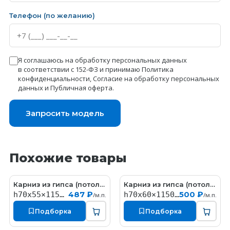
Телефон (по желанию)
Я соглашаюсь на обработку персональных данных
в соответствии с 152-ФЗ и принимаю
Политика
конфиденциальности
,
Согласие на обработку персональных
данных
и
Публичная оферта
.
Запросить модель
Похожие товары
Карниз из гипса (потолочный плинтус) (h70x55мм)
Карниз из гипса (потолочный плинтус) (h70x60мм)
KT058
КT323
487 ₽
500 ₽
h70x55×1150мм
h70x60×1150мм
/м.п.
/м.п.
Подборка
Подборка