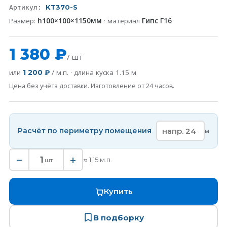
KT370-S
Артикул:
Размер:
h100×100×1150мм
· материал
Гипс Г16
1 380 ₽
/ шт
или
/ м.п. · длина куска
1.15
м
1 200 ₽
Цена без учёта доставки. Изготовление от 24 часов.
Расчёт по периметру помещения
м
−
+
1
≈
1,15
м.п.
шт
Купить
В подборку