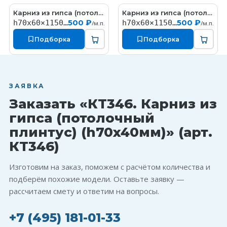
Карниз из гипса (потолочный плинтус) (h70x60мм)
Карниз из гипса (потолочный плинтус) (h70x60мм)
КT324
КT328
500 ₽
500 ₽
h70x60×1150мм
h70x60×1150мм
/м.п.
/м.п.
Подборка
Подборка
ЗАЯВКА
Заказать «КT346. Карниз из
гипса (потолочный
плинтус) (h70x40мм)» (арт.
КT346)
Изготовим на заказ, поможем с расчётом количества и
подберём похожие модели. Оставьте заявку —
рассчитаем смету и ответим на вопросы.
+7 (495) 181-01-33