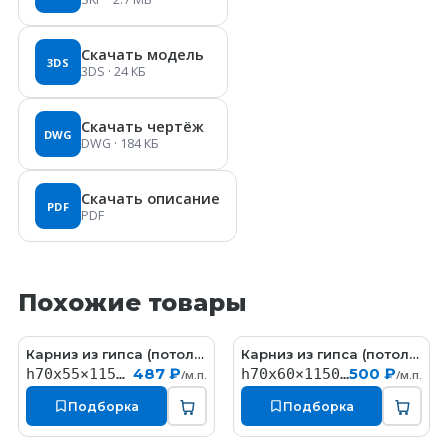
Скачать модель
3DS
3DS
· 24 КБ
Скачать чертёж
DWG
DWG
· 184 КБ
Скачать описание
PDF
PDF
Похожие товары
Карниз из гипса (потолочный плинтус) (h70x55мм)
Карниз из гипса (потолочный плинтус) (h70x60мм)
KT058
КT323
487 ₽
500 ₽
h70x55×1150мм
h70x60×1150мм
/м.п.
/м.п.
Подборка
Подборка