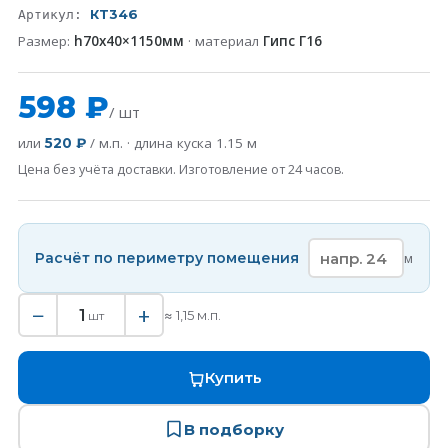
КT346
Артикул:
Размер:
h70x40×1150мм
· материал
Гипс Г16
598 ₽
/ шт
или
/ м.п. · длина куска
1.15
м
520 ₽
Цена без учёта доставки. Изготовление от 24 часов.
Расчёт по периметру помещения
м
−
+
1
≈
1,15
м.п.
шт
Купить
В подборку