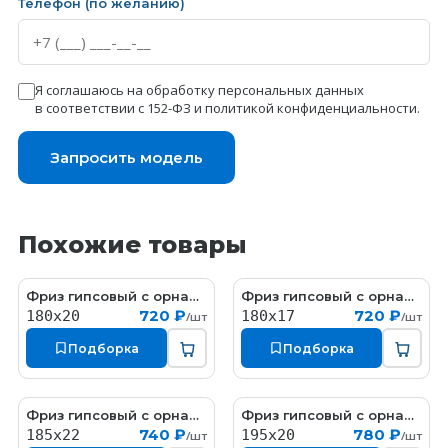
Телефон (по желанию)
Я соглашаюсь на обработку персональных данных
в соответствии с 152-ФЗ и
политикой конфиденциальности
.
Запросить модель
Похожие товары
Фриз гипсовый с орнаментом
Фриз гипсовый с орнаментом
F024
F018-3
720 ₽
720 ₽
180х20
180х17
/шт
/шт
Подборка
Подборка
Фриз гипсовый с орнаментом
Фриз гипсовый с орнаментом
F004
F006
740 ₽
780 ₽
185х22
195х20
/шт
/шт