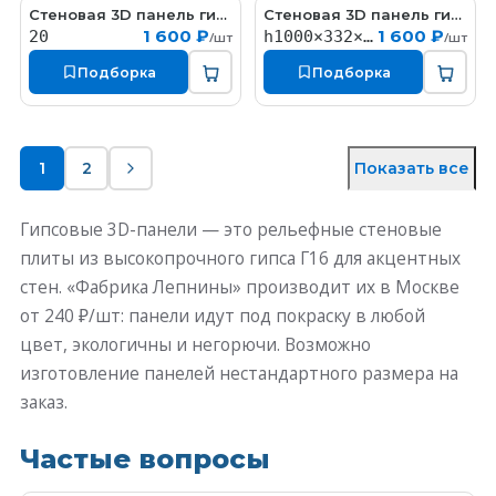
Стеновая 3D панель гипсовая
Стеновая 3D панель гипсовая
PN3033
PN3026-1
1 600 ₽
1 600 ₽
20
h1000×332×1000мм
/шт
/шт
Подборка
Подборка
1
2
Показать все
Гипсовые 3D-панели — это рельефные стеновые
плиты из высокопрочного гипса Г16 для акцентных
стен. «Фабрика Лепнины» производит их в Москве
от 240 ₽/шт: панели идут под покраску в любой
цвет, экологичны и негорючи. Возможно
изготовление панелей нестандартного размера на
заказ.
Частые вопросы