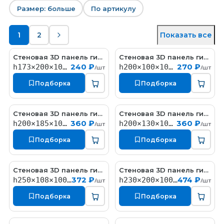
Размер: больше
По артикулу
1
2
Показать все
Стеновая 3D панель гипсовая Треугольники
Стеновая 3D панель гипсовая
PN3101
PN3108
240 ₽
270 ₽
h173×200×1000мм
h200×100×1000мм
/шт
/шт
Подборка
Подборка
Стеновая 3D панель гипсовая Ромб 2
Стеновая 3D панель гипсовая Ромб 3
PN3103
PN3104
360 ₽
360 ₽
h200×185×1000мм
h200×130×1000мм
/шт
/шт
Подборка
Подборка
Стеновая 3D панель гипсовая Бумеранг
Стеновая 3D панель гипсовая Выпуклый шестигранник
PN3109
PN3106
372 ₽
474 ₽
h250×108×1000мм
h230×200×1000мм
/шт
/шт
Подборка
Подборка