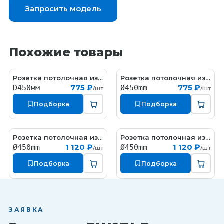
Запросить модель
Похожие товары
Розетка потолочная из гипса гипсовая с орнаментом
Розетка потолочная из гипса гипсовая с орнаментом
RW069
RW005
775 ₽
775 ₽
D450мм
Ø450mm
/шт
/шт
Подборка
Подборка
Розетка потолочная из гипса
Розетка потолочная из гипса
P062
P062-1
1 120 ₽
1 120 ₽
Ø450mm
Ø450mm
/шт
/шт
Подборка
Подборка
ЗАЯВКА