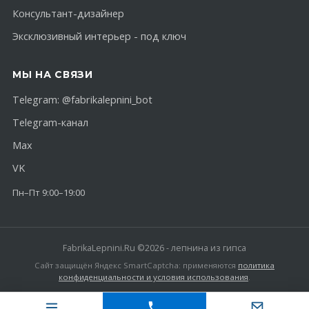
Консультант-дизайнер
Эксклюзивный интерьер - под ключ
МЫ НА СВЯЗИ
Telegram:
@fabrikalepnini_bot
Telegram-канал
Max
VK
Пн–Пт 9:00–19:00
FabrikaLepnini.Ru ©2026 - лепнина из гипса
Сайт защищён Яндекс SmartCaptcha: применяются
политика
конфиденциальности и условия использования
.