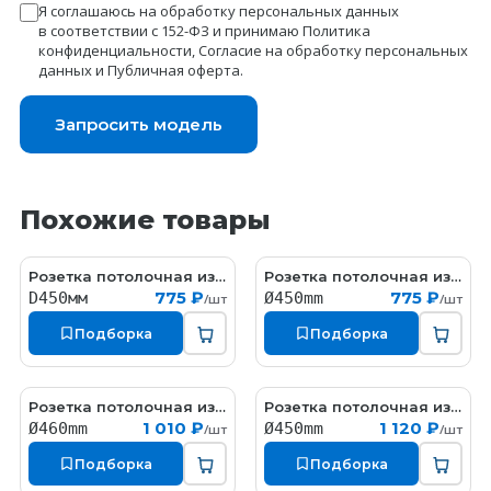
Я соглашаюсь на обработку персональных данных
в соответствии с 152-ФЗ и принимаю
Политика
конфиденциальности
,
Согласие на обработку персональных
данных
и
Публичная оферта
.
Запросить модель
Похожие товары
Розетка потолочная из гипса гипсовая с орнаментом
Розетка потолочная из гипса гипсовая с орнаментом
RW069
RW005
775 ₽
775 ₽
D450мм
Ø450mm
/шт
/шт
Подборка
Подборка
Розетка потолочная из гипса гипсовая с орнаментом
Розетка потолочная из гипса
RW052
P062
1 010 ₽
1 120 ₽
Ø460mm
Ø450mm
/шт
/шт
Подборка
Подборка