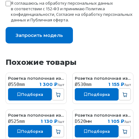
Я соглашаюсь на обработку персональных данных
в соответствии с 152-ФЗ и принимаю
Политика
конфиденциальности
,
Согласие на обработку персональных
данных
и
Публичная оферта
.
Запросить модель
Похожие товары
Розетка потолочная из гипса гипсовая с орнаментом
Розетка потолочная из гипса гипсовая с орнаментом
RW025
RW016
1 300 ₽
1 155 ₽
Ø550mm
Ø530mm
/шт
/шт
Подборка
Подборка
Розетка потолочная из гипса гипсовая с орнаментом
Розетка потолочная из гипса гипсовая с орнаментом
RW013
RW076
1 130 ₽
1 105 ₽
Ø525mm
D520мм
/шт
/шт
Подборка
Подборка