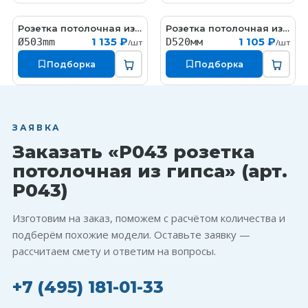
Розетка потолочная из гипса гипсовая с орнаментом
Розетка потолочная из гипса гипсовая с орнаментом
RW041
RW076
1 135 ₽
1 105 ₽
Ø503mm
D520мм
/шт
/шт
Подборка
Подборка
ЗАЯВКА
Заказать «P043 розетка
потолочная из гипса» (арт.
P043)
Изготовим на заказ, поможем с расчётом количества и
подберём похожие модели. Оставьте заявку —
рассчитаем смету и ответим на вопросы.
+7 (495) 181-01-33