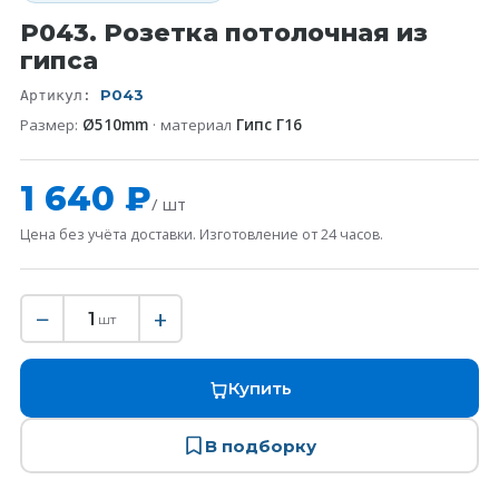
P043. Розетка потолочная из
гипса
P043
Артикул:
Размер:
Ø510mm
· материал
Гипс Г16
1 640 ₽
/ шт
Цена без учёта доставки. Изготовление от 24 часов.
−
+
1
шт
Купить
В подборку