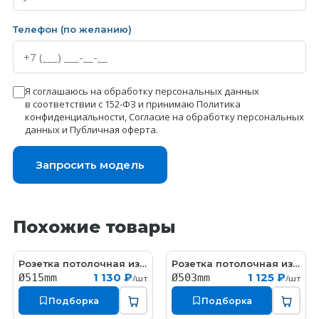
Телефон (по желанию)
Я соглашаюсь на обработку персональных данных
в соответствии с 152-ФЗ и принимаю
Политика
конфиденциальности
,
Согласие на обработку персональных
данных
и
Публичная оферта
.
Запросить модель
Похожие товары
Розетка потолочная из гипса гипсовая с орнаментом
Розетка потолочная из гипса гипсовая с орнаментом
RW029
RW041-1
1 130 ₽
1 125 ₽
Ø515mm
Ø503mm
/шт
/шт
Подборка
Подборка