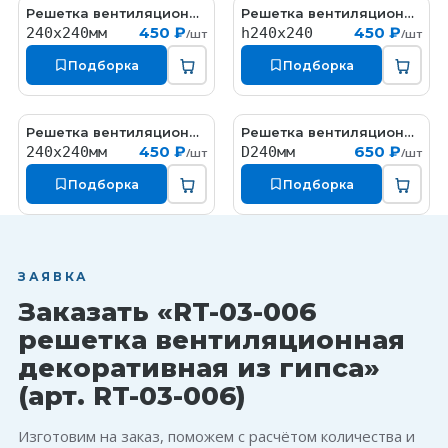
Решетка вентиляционная декоративная из гипса
Решетка вентиляционная декоративная из гипса
RT-03-005
RT-01-023
450 ₽
450 ₽
240х240мм
h240x240
/шт
/шт
Подборка
Подборка
Решетка вентиляционная декоративная из гипса
Решетка вентиляционная декоративная из гипса
RT-02-005
RT-01-028
450 ₽
650 ₽
240х240мм
D240мм
/шт
/шт
Подборка
Подборка
ЗАЯВКА
Заказать «RT-03-006
решетка вентиляционная
декоративная из гипса»
(арт. RT-03-006)
Изготовим на заказ, поможем с расчётом количества и