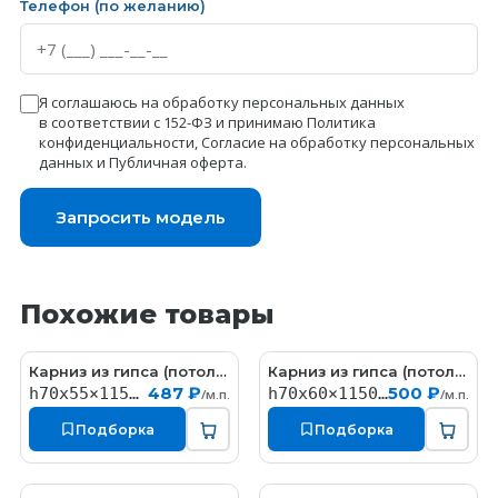
Телефон (по желанию)
Я соглашаюсь на обработку персональных данных
в соответствии с 152-ФЗ и принимаю
Политика
конфиденциальности
,
Согласие на обработку персональных
данных
и
Публичная оферта
.
Запросить модель
Похожие товары
Карниз из гипса (потолочный плинтус) (h70x55мм)
Карниз из гипса (потолочный плинтус) (h70x60мм)
KT058
КT323
487 ₽
500 ₽
h70x55×1150мм
h70x60×1150мм
/м.п.
/м.п.
Подборка
Подборка