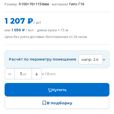
Размер:
h100×70×1150мм
· материал
Гипс Г16
1 207 ₽
/ шт
или
/ м.п. · длина куска
1.15
м
1 050 ₽
Цена без учёта доставки. Изготовление от 24 часов.
Расчёт по периметру помещения
м
−
+
1
≈
1,15
м.п.
шт
Купить
В подборку