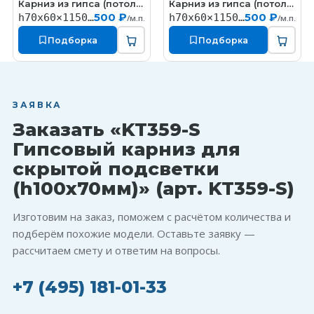
Карниз из гипса (потолочный плинтус) (h70x60мм)
Карниз из гипса (потолочный плинтус) (h70x60мм)
КT327
КT324
500 ₽
500 ₽
h70x60×1150мм
h70x60×1150мм
/м.п.
/м.п.
Подборка
Подборка
ЗАЯВКА
Заказать «KT359-S
Гипсовый карниз для
скрытой подсветки
(h100x70мм)» (арт. KT359-S)
Изготовим на заказ, поможем с расчётом количества и
подберём похожие модели. Оставьте заявку —
рассчитаем смету и ответим на вопросы.
+7 (495) 181-01-33