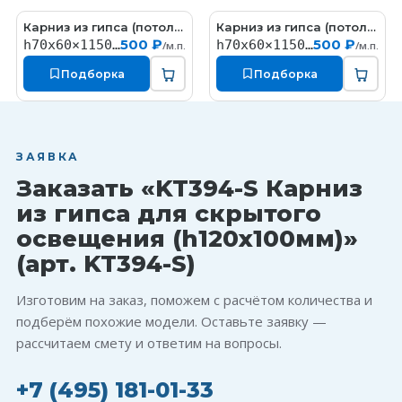
Карниз из гипса (потолочный плинтус) (h70x60мм)
Карниз из гипса (потолочный плинтус) (h70x60мм)
КT327
КT324
500 ₽
500 ₽
h70x60×1150мм
h70x60×1150мм
/м.п.
/м.п.
Подборка
Подборка
ЗАЯВКА
Заказать «KT394-S Карниз
из гипса для скрытого
освещения (h120x100мм)»
(арт. KT394-S)
Изготовим на заказ, поможем с расчётом количества и
подберём похожие модели. Оставьте заявку —
рассчитаем смету и ответим на вопросы.
+7 (495) 181-01-33