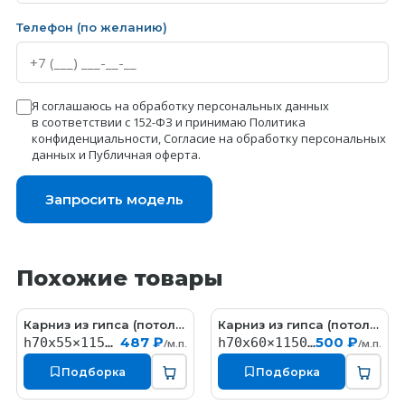
Телефон (по желанию)
Я соглашаюсь на обработку персональных данных
в соответствии с 152-ФЗ и принимаю
Политика
конфиденциальности
,
Согласие на обработку персональных
данных
и
Публичная оферта
.
Запросить модель
Похожие товары
Карниз из гипса (потолочный плинтус) (h70x55мм)
Карниз из гипса (потолочный плинтус) (h70x60мм)
KT058
КT323
487 ₽
500 ₽
h70x55×1150мм
h70x60×1150мм
/м.п.
/м.п.
Подборка
Подборка