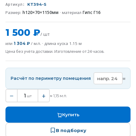
KT394-S
Артикул:
Размер:
h120×70×1150мм
· материал
Гипс Г16
1 500 ₽
/ шт
или
/ м.п. · длина куска
1.15
м
1 304 ₽
Цена без учёта доставки. Изготовление от 24 часов.
Расчёт по периметру помещения
м
−
+
1
≈
1,15
м.п.
шт
Купить
В подборку